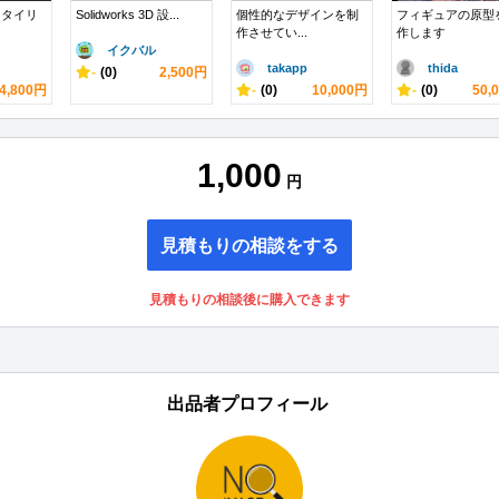
スタイリ
Solidworks 3D 設...
個性的なデザインを制
フィギュアの原型
作させてい...
作します
イクバル
takapp
thida
-
(0)
2,500円
4,800円
-
(0)
10,000円
-
(0)
50,
1,000
円
見積もりの相談をする
見積もりの相談後に購入できます
出品者プロフィール