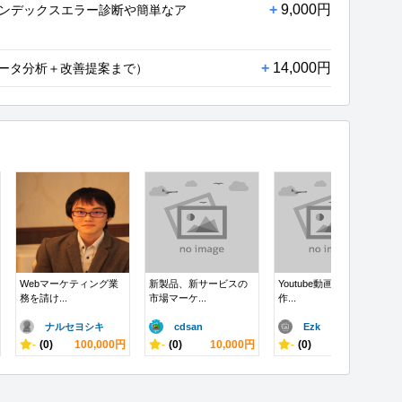
+
9,000円
ージのインデックスエラー診断や簡単なア
+
14,000円
のデータ分析＋改善提案まで）
Webマーケティング業
新製品、新サービスの
Youtube動画の迅速な制
務を請け...
市場マーケ...
作...
ナルセヨシキ
cdsan
Ezk
-
(0)
100,000円
-
(0)
10,000円
-
(0)
5,000円