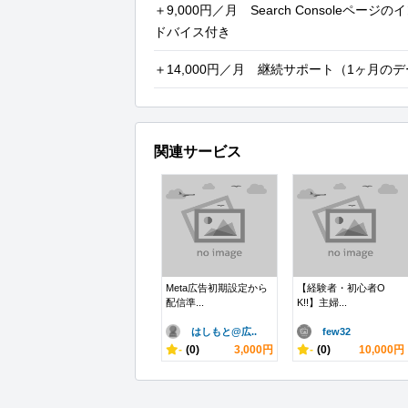
＋9,000円／月 Search Consoleペ
ドバイス付き
＋14,000円／月 継続サポート（1ヶ月
関連サービス
Meta広告初期設定から
【経験者・初心者O
配信準...
K!!】主婦...
はしもと@広..
few32
-
(0)
3,000円
-
(0)
10,000円