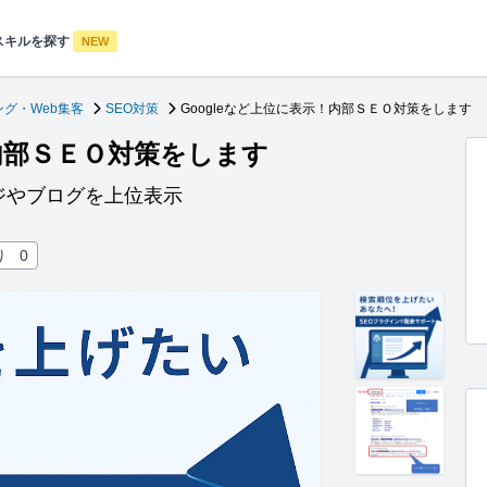
スキルを探す
NEW
グ・Web集客
SEO対策
Googleなど上位に表示！内部ＳＥＯ対策をします
！内部ＳＥＯ対策をします
ジやブログを上位表示
り
0