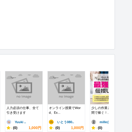
人力必須の仕事、全て
オンライン授業でWor
少しの作業と少しの手
引き受けます
d、Ex...
間で稼ぐ！...
Yuuki ..
いとう080..
mille@..
-
(0)
1,000円
-
(0)
1,000円
-
(0)
10,000円