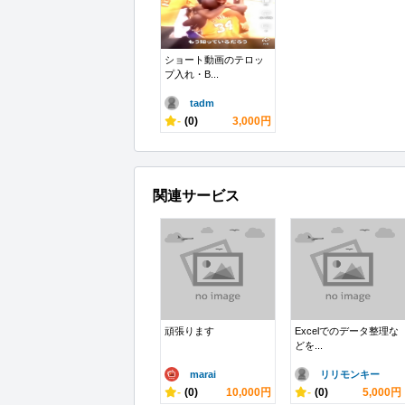
ショート動画のテロッ
プ入れ・B...
tadm
-
(0)
3,000円
関連サービス
頑張ります
Excelでのデータ整理な
どを...
marai
リリモンキー
-
(0)
10,000円
-
(0)
5,000円