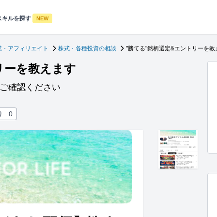
スキルを探す
NEW
業・アフィリエイト
株式・各種投資の相談
"勝てる"銘柄選定&エントリーを教
リーを教えます
信ご確認ください
り
0