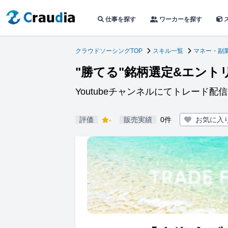
仕事を探す
ワーカーを探す
クラウドソーシングTOP
スキル一覧
マネー・副
"勝てる"銘柄選定&エント
Youtubeチャンネルにてトレード配
評価
-
販売実績
0件
お気に入