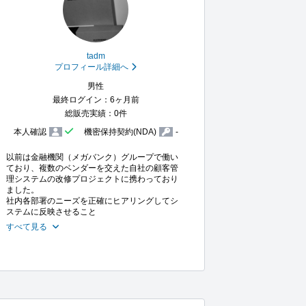
tadm
プロフィール詳細へ
男性
最終ログイン：6ヶ月前
総販売実績：0件
本人確認
機密保持契約(NDA)
-
以前は金融機関（メガバンク）グループで働い
ており、複数のベンダーを交えた自社の顧客管
理システムの改修プロジェクトに携わっており
ました。

社内各部署のニーズを正確にヒアリングしてシ
ステムに反映させること
すべて見る