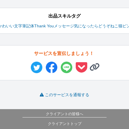
出品スキルタグ
かわいい文字
筆記体
Thank Youメッセージ
気になったらどうぞ
ねこ
猫
ピ
サービスを宣伝しましょう！
このサービスを通報する
クライアントの皆様へ
クライアントトップ