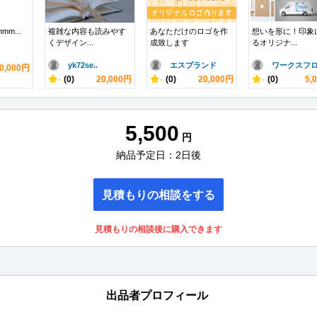
mmm...
複雑な内容も読みやす
あなただけのロゴを作
想いを形に！印象
くデザイン...
成致します
るオリジナ...
yk72se..
エスブランド
ワークスフロ.
0,000円
-
(0)
20,000円
-
(0)
20,000円
-
(0)
5,
5,500
円
納品予定日：2日後
見積もりの相談をする
見積もりの相談後に購入できます
出品者プロフィール