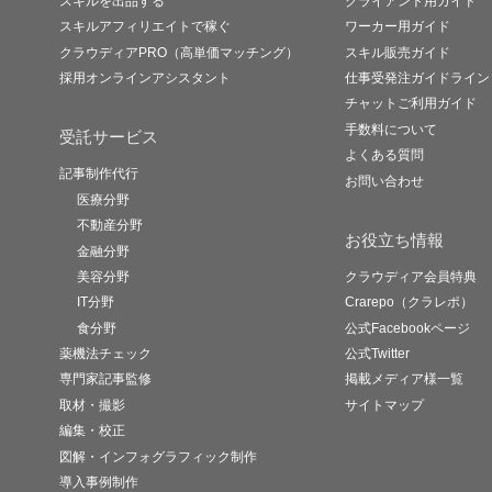
スキルを出品する
クライアント用ガイド
スキルアフィリエイトで稼ぐ
ワーカー用ガイド
クラウディアPRO（高単価マッチング）
スキル販売ガイド
採用オンラインアシスタント
仕事受発注ガイドライン
チャットご利用ガイド
手数料について
受託サービス
よくある質問
記事制作代行
お問い合わせ
医療分野
不動産分野
お役立ち情報
金融分野
美容分野
クラウディア会員特典
IT分野
Crarepo（クラレポ）
食分野
公式Facebookページ
薬機法チェック
公式Twitter
専門家記事監修
掲載メディア様一覧
取材・撮影
サイトマップ
編集・校正
図解・インフォグラフィック制作
導入事例制作