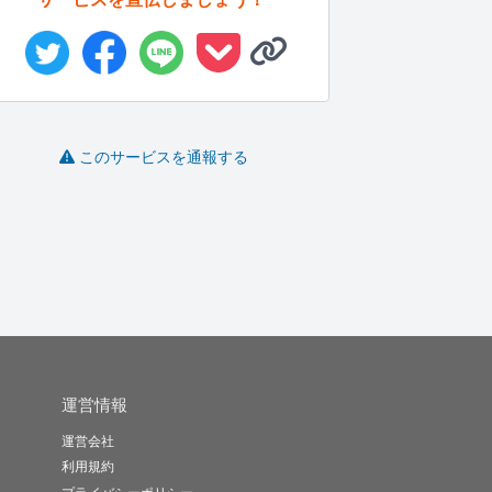
Meta広告動画制作を支
コミニケーション力の
チームづくりを相談に
このサービスを通報する
援しま...
高い営業を...
のります
グ
NK9210..
とめきち
金銀鶴亀
-
(0)
5,000円
-
(0)
10,000円
-
(0)
10,000円
運営情報
運営会社
利用規約