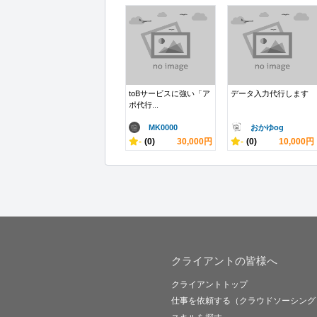
toBサービスに強い「ア
データ入力代行します
ポ代行...
MK0000
おかゆog
-
(0)
30,000円
-
(0)
10,000円
クライアントの皆様へ
クライアントトップ
仕事を依頼する（クラウドソーシング