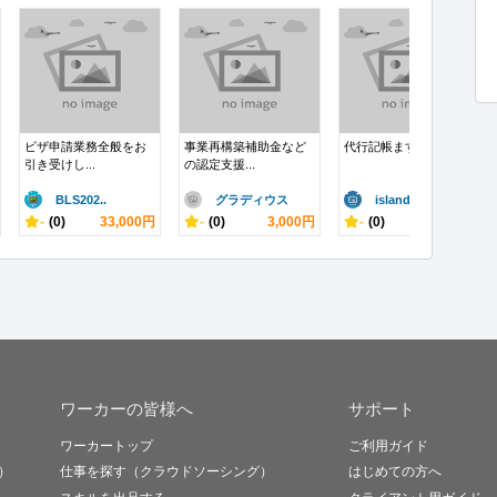
ビザ申請業務全般をお
事業再構築補助金など
代行記帳ます
引き受けし...
の認定支援...
BLS202..
グラディウス
island..
-
(0)
33,000円
-
(0)
3,000円
-
(0)
30,000円
ワーカーの皆様へ
サポート
ワーカートップ
ご利用ガイド
）
仕事を探す（クラウドソーシング）
はじめての方へ