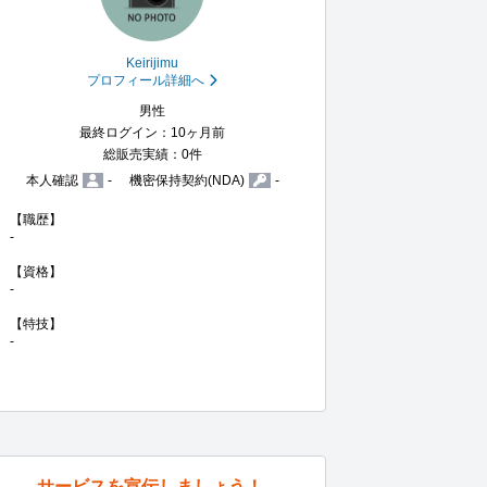
Keirijimu
プロフィール詳細へ
男性
最終ログイン：10ヶ月前
総販売実績：0件
本人確認
-
機密保持契約(NDA)
-
【職歴】

-

【資格】

-

【特技】

-
サービスを宣伝しましょう！