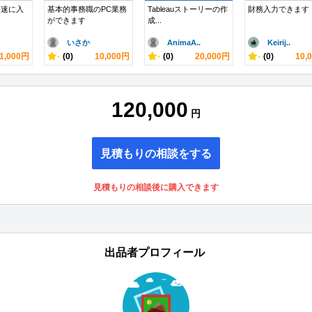
迅速に入
基本的事務職のPC業務
Tableauストーリーの作
財務入力できます
ができます
成...
いさか
AnimaA..
Keirij..
1,000円
-
(0)
10,000円
-
(0)
20,000円
-
(0)
10,
120,000
円
見積もりの相談をする
見積もりの相談後に購入できます
出品者プロフィール