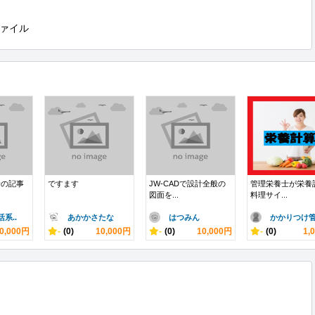
ァイル
野の記事
ですます
JW-CADで設計全般の
管理栄養士が栄養
図面を...
料理サイ...
系..
あかかさたな
はつみん
かかりつけ管.
0,000円
-
(0)
10,000円
-
(0)
10,000円
-
(0)
1,