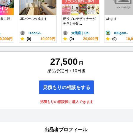
印象に残
3Dパース作成ます
現役プロデザイナーが
winます
チラシを制...
.
H.conv..
大熊座｜De..
009gam..
0,000円
-
(0)
10,000円
-
(0)
20,000円
-
(0)
10,
27,500
円
納品予定日：10日後
見積もりの相談をする
見積もりの相談後に購入できます
出品者プロフィール