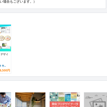
い場合もございます。）
ロデザイ
キ..
6,500円