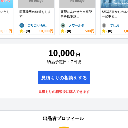
訳いたし
医薬業界の執筆をしま
要望にあわせた文章記
SEO記事からカル
す
事を執筆致...
ー記事ま...
ごりごりら0..
ノワール＠
てしお
0,000円
-
(0)
10,000円
-
(0)
500円
-
(0)
3,
10,000
円
納品予定日：7日後
見積もりの相談をする
見積もりの相談後に購入できます
出品者プロフィール