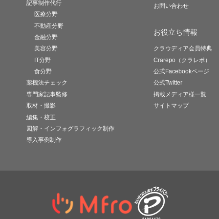
記事制作代行
お問い合わせ
医療分野
不動産分野
お役立ち情報
金融分野
美容分野
クラウディア会員特典
IT分野
Crarepo（クラレポ）
食分野
公式Facebookページ
薬機法チェック
公式Twitter
専門家記事監修
掲載メディア様一覧
取材・撮影
サイトマップ
編集・校正
図解・インフォグラフィック制作
導入事例制作