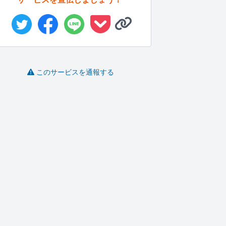
このサービスを通報する
管理栄養士が専門性の
一人一人にあった代筆
東大院卒☆小説の校
高い記事を...
を心掛けて...
正・添削・リ...
作