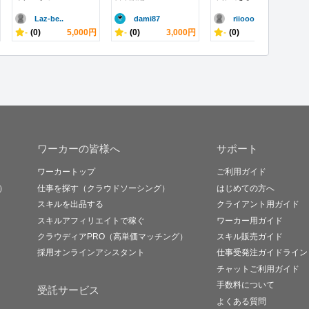
Laz-be..
dami87
riiooo
-
(0)
5,000円
-
(0)
3,000円
-
(0)
10,000円
ワーカーの皆様へ
サポート
ワーカートップ
ご利用ガイド
）
仕事を探す（クラウドソーシング）
はじめての方へ
スキルを出品する
クライアント用ガイド
スキルアフィリエイトで稼ぐ
ワーカー用ガイド
クラウディアPRO（高単価マッチング）
スキル販売ガイド
採用オンラインアシスタント
仕事受発注ガイドライン
チャットご利用ガイド
手数料について
受託サービス
よくある質問