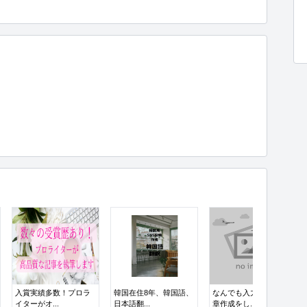
入賞実績多数！プロラ
韓国在住8年、韓国語、
なんでも入力作業や文
イターがオ...
日本語翻...
章作成をし...