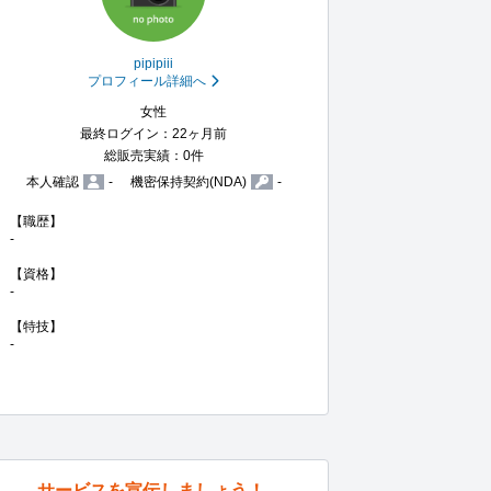
pipipiii
プロフィール詳細へ
女性
最終ログイン：22ヶ月前
総販売実績：0件
本人確認
-
機密保持契約(NDA)
-
【職歴】

-

【資格】

-

【特技】

-
サービスを宣伝しましょう！