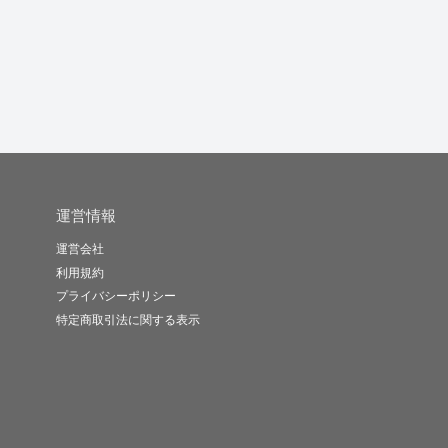
sena19..
Nia69
yyknst
-
(0)
10,000円
-
(0)
10,000円
-
(0)
10,000円
運営情報
運営会社
利用規約
プライバシーポリシー
特定商取引法に関する表示