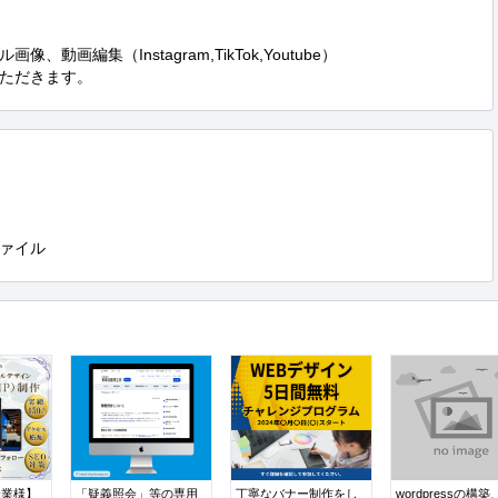
画編集（Instagram,TikTok,Youtube）

ただきます。
ァイル
企業様】
「疑義照会」等の専用
丁寧なバナー制作をし
wordpressの構築