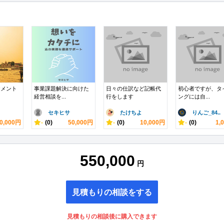
ヤメント
事業課題解決に向けた
日々の仕訳など記帳代
初心者ですが、タ
経営相談を...
行をします
ングには自...
セキヒサ
たけちよ
りんご_84..
0,000円
-
(0)
50,000円
-
(0)
10,000円
-
(0)
1,
550,000
円
見積もりの相談をする
見積もりの相談後に購入できます