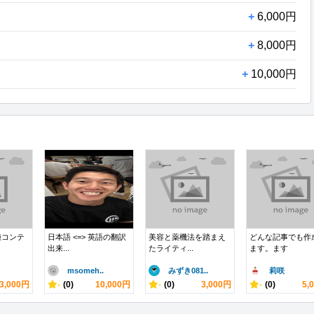
+
6,000円
+
8,000円
+
10,000円
種コンテ
日本語 <=> 英語の翻訳
美容と薬機法を踏まえ
どんな記事でも作
出来...
たライティ...
ます。ます
msomeh..
みずき081..
莉咲
3,000円
-
(0)
10,000円
-
(0)
3,000円
-
(0)
5,