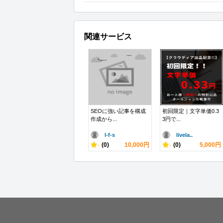
関連サービス
SEOに強い記事を構成
初回限定｜文字単価0.3
作成から...
3円で...
l-f-s
livela..
-
(0)
10,000円
-
(0)
5,000円