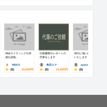
Webライティングの作
行政書類やレポートの
SEOに強い記事を執筆
成を請負...
代筆をします
いたします
WAKO
角田エマ
ayaxxp..
-
(0)
10,000円
-
(0)
10,000円
-
(0)
10,000円