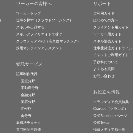
ワーカーの皆様へ
サポート
ワーカートップ
ご利用ガイド
）
仕事を探す（クラウドソーシング）
はじめての方へ
スキルを出品する
クライアント用ガイド
スキルアフィリエイトで稼ぐ
ワーカー用ガイド
クラウディアPRO（高単価マッチング）
スキル販売ガイド
採用オンラインアシスタント
仕事受発注ガイドライン
チャットご利用ガイド
手数料について
受託サービス
よくある質問
記事制作代行
お問い合わせ
医療分野
不動産分野
お役立ち情報
金融分野
美容分野
クラウディア会員特典
IT分野
Crarepo（クラレポ）
食分野
公式Facebookページ
薬機法チェック
公式Twitter
専門家記事監修
掲載メディア様一覧