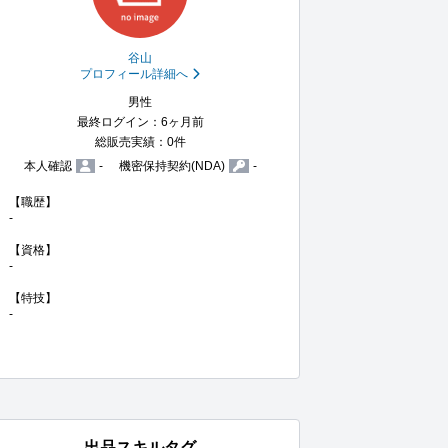
谷山
プロフィール詳細へ
男性
最終ログイン：6ヶ月前
総販売実績：0件
本人確認
-
機密保持契約(NDA)
-
【職歴】

-

【資格】

-

【特技】

-
出品スキルタグ