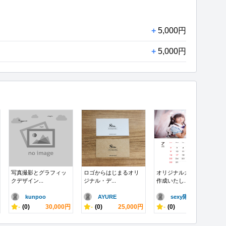
+
5,000円
+
5,000円
写真撮影とグラフィッ
ロゴからはじまるオリ
オリジナルカレンダー
クデザイン...
ジナル・デ...
作成いたし...
kunpoo
AYURE
sexy隊長
-
(0)
30,000円
-
(0)
25,000円
-
(0)
30,000円