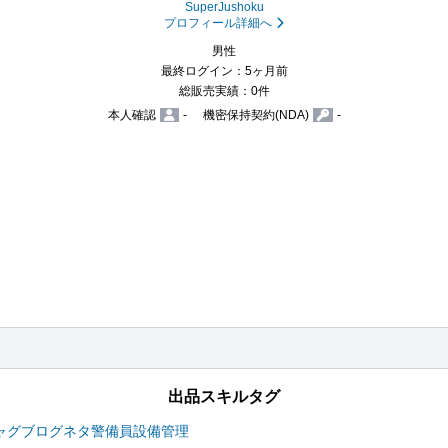
SuperJushoku
プロフィール詳細へ
男性
最終ログイン：5ヶ月前
総販売実績：0件
本人確認
-
機密保持契約(NDA)
-
出品スキルタグ
ャグ
ブログネタ
警備員
設備管理