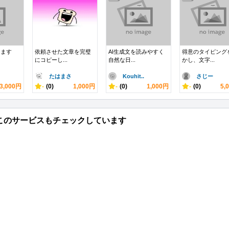
します
依頼させた文章を完璧
AI生成文を読みやすく
得意のタイピング
にコピーし...
自然な日...
かし、文字...
たはまさ
Kouhit..
さじー
3,000円
-
(0)
1,000円
-
(0)
1,000円
-
(0)
5,
このサービスもチェックしています