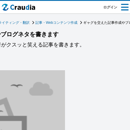
ログイン
ライティング・翻訳
記事・Webコンテンツ作成
ギャグを交えた記事作成やブ
やブログネタを書きます
者がクスッと笑える記事を書きます。