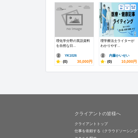
理化学分野の英語資料
理学療法士ライターが
を自然な日...
わかりやす...
YK1026
内藤かいせい
-
(0)
30,000円
-
(0)
10,000円
クライアントの皆様へ
クライアントトップ
仕事を依頼する（クラウドソーシング