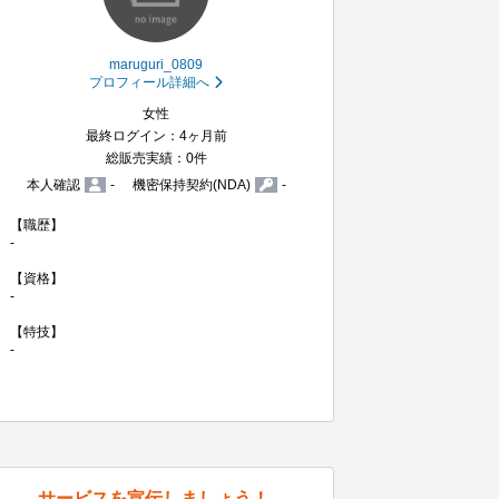
maruguri_0809
プロフィール詳細へ
女性
最終ログイン：4ヶ月前
総販売実績：0件
本人確認
-
機密保持契約(NDA)
-
【職歴】

-

【資格】

-

【特技】

-
サービスを宣伝しましょう！