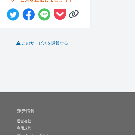
ですます
webライティングをし
Shortます
このサービスを通報する
ます
justdo..
hito19..
Nabbay
-
(0)
10,000円
-
(0)
10,000円
-
(0)
10,000円
運営情報
運営会社
利用規約