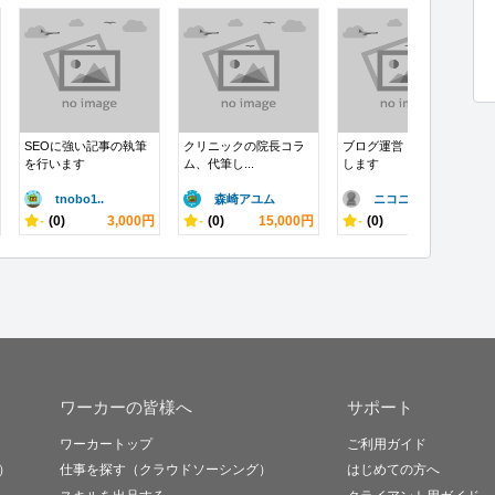
SEOに強い記事の執筆
クリニックの院長コラ
ブログ運営・記事執筆
を行います
ム、代筆し...
します
tnobo1..
森崎アユム
ニコニコパン..
-
(0)
3,000円
-
(0)
15,000円
-
(0)
1,000円
ワーカーの皆様へ
サポート
ワーカートップ
ご利用ガイド
）
仕事を探す（クラウドソーシング）
はじめての方へ