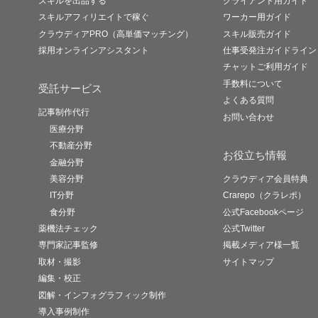
スキルを出品する
クライアント用ガイド
スキルアフィリエイトで稼ぐ
ワーカー用ガイド
クラウディアPRO（高単価マッチング）
スキル販売ガイド
採用オンラインアシスタント
仕事受発注ガイドライン
チャットご利用ガイド
手数料について
受託サービス
よくある質問
記事制作代行
お問い合わせ
医療分野
不動産分野
お役立ち情報
金融分野
美容分野
クラウディア会員特典
IT分野
Crarepo（クラレポ）
食分野
公式Facebookページ
薬機法チェック
公式Twitter
専門家記事監修
掲載メディア様一覧
取材・撮影
サイトマップ
編集・校正
図解・インフォグラフィック制作
導入事例制作