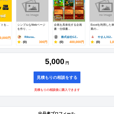
イトを...
シンプルなWebページ
企画を具体化する企画
Excelを利用した
を作り、...
書・仕様書...
業の...
Rikusa..
株式会社GZ..
やまん312..
0,000円
-
(0)
300円
-
(0)
400,000円
-
(0)
1,
5,000
円
見積もりの相談をする
見積もりの相談後に購入できます
出品者プロフィール