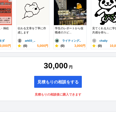
紙・挿絵
伝わる文章を丁寧に作
学生のレポートから役
見てくれる人に学
成します
職者のスピ...
共感を得ら...
モダ
ark03_..
ライティング..
chaliy
0,000円
-
(0)
5,000円
-
(0)
3,000円
-
(0)
10,
30,000
円
見積もりの相談をする
見積もりの相談後に購入できます