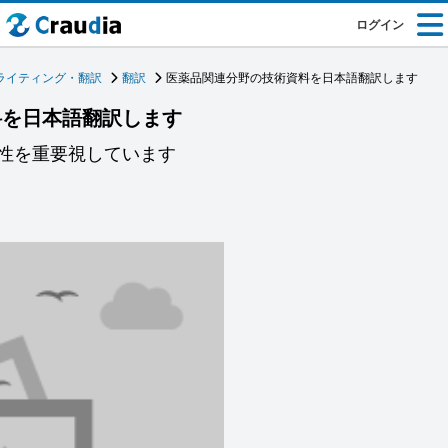
ログイン
ライティング・翻訳
翻訳
医薬品関連分野の技術資料を日本語翻訳します
料を日本語翻訳します
性を重要視しています