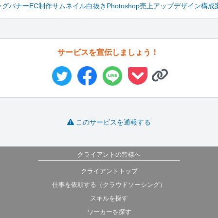
ング
バナー
EC制作
サムネイル
白抜き
Photoshop
売上アップ
デザイン
構成
サービスを宣伝しましょう！
このサービスを通報する
クライアントの皆様へ
クライアントトップ
仕事を依頼する（クラウドソーシング）
スキルを探す
ワーカーを探す