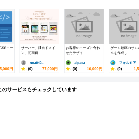
CSSコー
サーバー、独自ドメイ
お客様のニーズに合わ
ゲーム動画のサム
ン、初期費...
せたデザイ...
ルを作成し...
noa042..
aipaca
フォルミア
5,000円
-
(0)
77,000円
-
(0)
10,000円
-
(0)
1,
このサービスもチェックしています