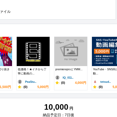
ァイル
の切り抜き
低価格！★イチから丁
premiereproとYMM...
YouTube・SNS
寧に動画の...
動...
IQ_011..
PeaStu..
tetsud..
-
(0)
4,000円
1,500円
-
(0)
5,000円
-
(0)
5,
10,000
円
納品予定日：7日後