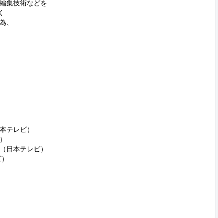
編集技術などを



為、

本テレビ）



（日本テレビ）

）
