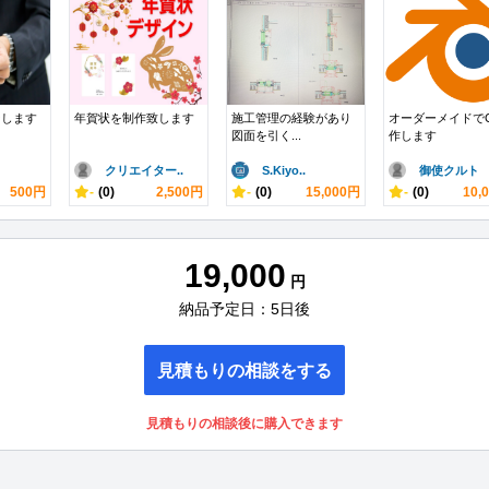
ンします
年賀状を制作致します
施工管理の経験があり
オーダーメイドで
図面を引く...
作します
クリエイター..
S.Kiyo..
御使クルト
500円
-
(0)
2,500円
-
(0)
15,000円
-
(0)
10,
19,000
円
納品予定日：5日後
見積もりの相談をする
見積もりの相談後に購入できます