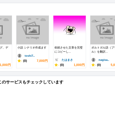
ング、デ
小説 シナリオ作成ます
依頼させた文章を完璧
ポルトガル語（ブ
にコピーし...
ル）を翻訳...
toshi7..
たはまさ
nagisa..
-
(0)
7,000円
1,000円
-
(0)
1,000円
-
(0)
5,
このサービスもチェックしています