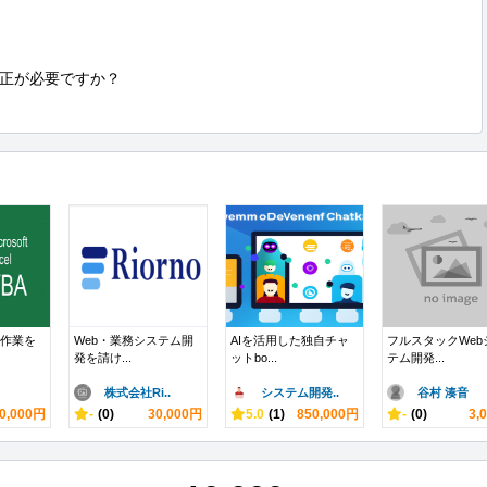
正が必要ですか？

で作業を
Web・業務システム開
AIを活用した独自チャ
フルスタックWeb
発を請け...
ットbo...
テム開発...
株式会社Ri..
システム開発..
谷村 湊音
0,000円
-
(0)
30,000円
5.0
(1)
850,000円
-
(0)
3,