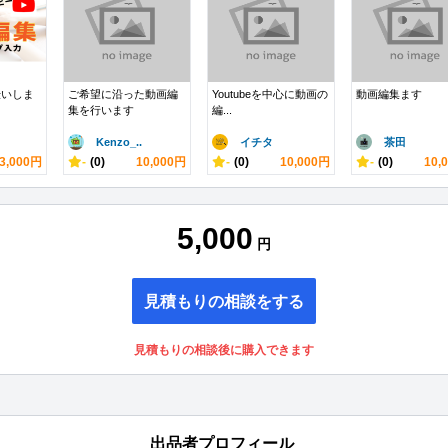
伝いしま
ご希望に沿った動画編
Youtubeを中心に動画の
動画編集ます
集を行います
編...
Kenzo_..
イチタ
茶田
3,000円
-
(0)
10,000円
-
(0)
10,000円
-
(0)
10,
5,000
円
見積もりの相談をする
見積もりの相談後に購入できます
出品者プロフィール