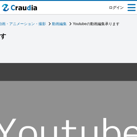
ログイン
動画・アニメーション・撮影
動画編集
Youtubeの動画編集承ります
ます