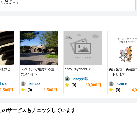
ください。
皆様のピ
スペインで通用する生
ebay,Payoneer ア...
英語発音・英会話
のスペイン...
ートします
ebay太郎
の..
Eina22
Chii-K
-
(0)
10,000円
1,500円
-
(0)
1,500円
-
(0)
4,
このサービスもチェックしています