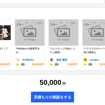
代行（プ
FileMaker台帳整理を
フルスタックWebシス
クラウドのサーバ
行...
テム開発...
境の構築な...
KOMUGI..
谷村 湊音
worker..
0,000円
-
(0)
39,800円
-
(0)
3,000円
-
(0)
35,
50,000
円
見積もりの相談をする