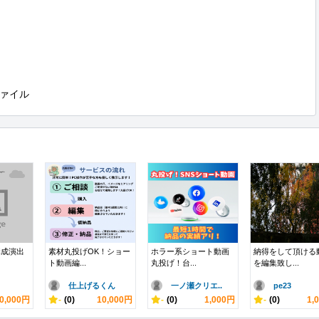
ァイル
構成演出
素材丸投げOK！ショー
ホラー系ショート動画
納得をして頂ける
ト動画編...
丸投げ！台...
を編集致し...
仕上げるくん
一ノ瀬クリエ..
pe23
0,000円
-
(0)
10,000円
-
(0)
1,000円
-
(0)
1,