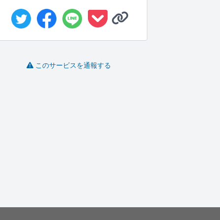
このサービスを通報する
スポーツ、ライブの撮
編集を趣味としてして
気軽に写真レッスン・
影を行います
いますので...
アドバイス...
cpt_cr..
りお RIO
hrm.oo
-
(0)
33,000円
-
(0)
10,000円
-
(0)
5,000円