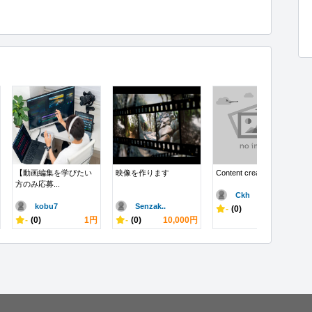
【動画編集を学びたい
映像を作ります
Content creator...
方のみ応募...
Ckh
kobu7
Senzak..
-
(0)
100,000円
-
(0)
1円
-
(0)
10,000円