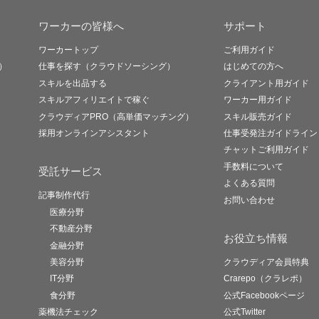
ワーカーの皆様へ
サポート
ワーカートップ
ご利用ガイド
）
仕事を探す（クラウドソーシング）
はじめての方へ
スキルを出品する
クライアント用ガイド
スキルアフィリエイトで稼ぐ
ワーカー用ガイド
クラウディアPRO（高単価マッチング）
スキル販売ガイド
採用オンラインアシスタント
仕事受発注ガイドライン
チャットご利用ガイド
手数料について
受託サービス
よくある質問
記事制作代行
お問い合わせ
医療分野
不動産分野
お役立ち情報
金融分野
美容分野
クラウディア会員特典
IT分野
Crarepo（クラレポ）
食分野
公式Facebookページ
薬機法チェック
公式Twitter