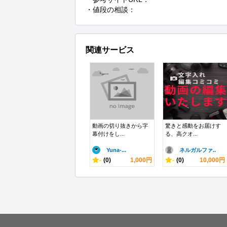
・値段の相談：
関連サービス
動画の切り抜きから字
驚きと感動をお届けす
幕付けをし...
る、高クオ...
Yuna-...
ネルガルファ..
-
(0)
1,000円
-
(0)
10,000円