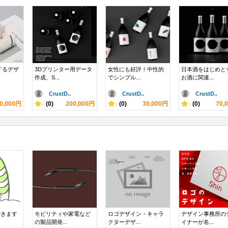
するデザ
3Dプリンター用データ
女性にも好評！中性的
日本酒をはじめと
作成、S...
でシンプル...
お酒に関連...
CrustD..
CrustD..
CrustD..
0,000円
-
(0)
200,000円
-
(0)
30,000円
-
(0)
70,
できます
モビリティや家電など
ロゴデザイン・キャラ
デザイン事務所の
の製品開発...
クターデザ...
イナーが名...