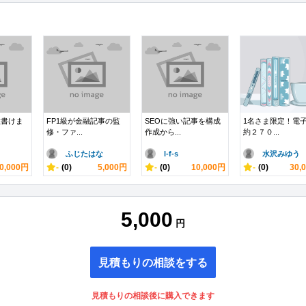
数書けま
FP1級が金融記事の監
SEOに強い記事を構成
1名さま限定！電
修・ファ...
作成から...
約２７０...
ふじたはな
l-f-s
水沢みゆう
0,000円
-
(0)
5,000円
-
(0)
10,000円
-
(0)
30,
5,000
円
見積もりの相談をする
見積もりの相談後に購入できます