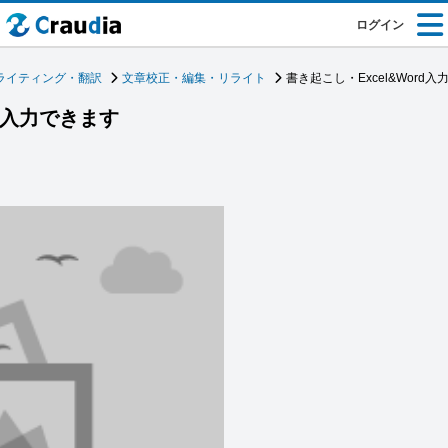
ログイン
ライティング・翻訳
文章校正・編集・リライト
書き起こし・Excel&Word
rd入力できます