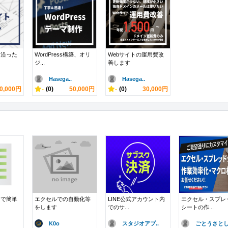
に沿った
WordPress構築、オリ
Webサイトの運用費改
ジ...
善します
Hasega..
Hasega..
0,000円
-
(0)
50,000円
-
(0)
30,000円
ロで簡単
エクセルでの自動化等
LINE公式アカウント内
エクセル・スプレ
をします
でのサ...
シートの作...
K0o
スタジオアプ..
ごとうさと