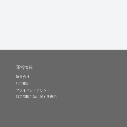
Go88ます
デザイン性の高いホー
WordPressの不具合、
ムページを...
修...
ン
go88-o..
ビックフット..
noa042..
-
(0)
100,000円
-
(0)
30,000円
-
(0)
11,000円
運営情報
運営会社
利用規約
プライバシーポリシー
特定商取引法に関する表示