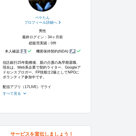
ペケたん
プロフィール詳細へ
男性
最終ログイン：34ヶ月前
総販売実績：0件
本人確認
機密保持契約(NDA)
信託銀行25年勤務後、親の介護の為早期退職、
現在は、Web系企業で契約ライター、Googleア
ドセンスブロガー、FP技能士2級としてNPOに
ボランティア参加中です。

配信アプリ（17LIVE）でライ
すべて見る
サービスを宣伝しましょう！