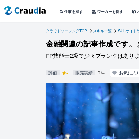
仕事を探す
ワーカーを探す
クラウドソーシングTOP
スキル一覧
Webサイト
金融関連の記事作成です。
FP技能士2級で少々ブランクはあり
評価
-
販売実績
0件
お気に入