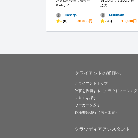
お客様の要望に沿った
STUDIOにてSEO対策
Webサイ...
込の...
Hasega..
Muumam..
-
(0)
20,000円
-
(0)
10,000円
クライアントの皆様へ
クライアントトップ
仕事を依頼する（クラウドソーシング
スキルを探す
ワーカーを探す
各種書類発行（法人限定）
クラウディアアシスタント