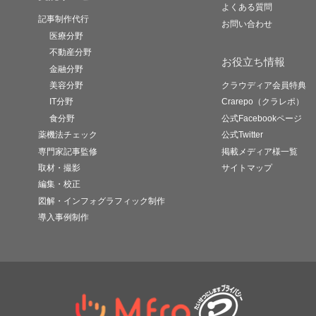
よくある質問
記事制作代行
お問い合わせ
医療分野
不動産分野
お役立ち情報
金融分野
美容分野
クラウディア会員特典
IT分野
Crarepo（クラレポ）
食分野
公式Facebookページ
薬機法チェック
公式Twitter
専門家記事監修
掲載メディア様一覧
取材・撮影
サイトマップ
編集・校正
図解・インフォグラフィック制作
導入事例制作