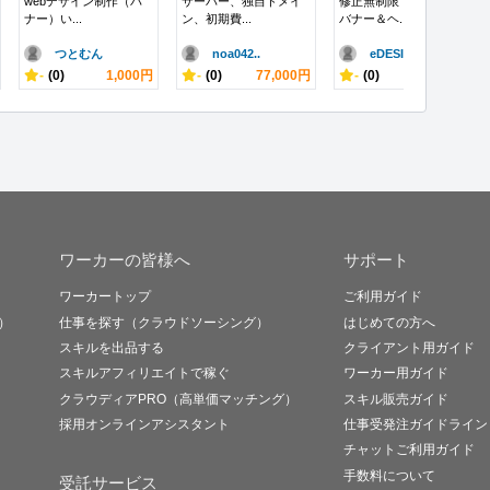
webデザイン制作（バ
サーバー、独自ドメイ
修正無制限！高品質な
ナー）い...
ン、初期費...
バナー＆ヘ...
つとむん
noa042..
eDESIG..
-
(0)
1,000円
-
(0)
77,000円
-
(0)
6,000円
ワーカーの皆様へ
サポート
ワーカートップ
ご利用ガイド
）
仕事を探す（クラウドソーシング）
はじめての方へ
スキルを出品する
クライアント用ガイド
スキルアフィリエイトで稼ぐ
ワーカー用ガイド
クラウディアPRO（高単価マッチング）
スキル販売ガイド
採用オンラインアシスタント
仕事受発注ガイドライン
チャットご利用ガイド
手数料について
受託サービス