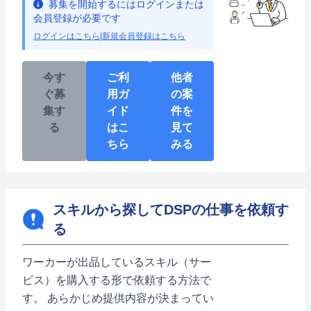
募集を開始するにはログインまたは
会員登録が必要です
ログインはこちら
|
新規会員登録はこちら
今す
ご利
他者
ぐ募
用ガ
の案
集す
イド
件を
る
はこ
見て
ちら
みる
スキルから探してDSPの仕事を依頼す
る
ワーカーが出品しているスキル（サー
ビス）を購入する形で依頼する方法で
す。 あらかじめ提供内容が決まってい