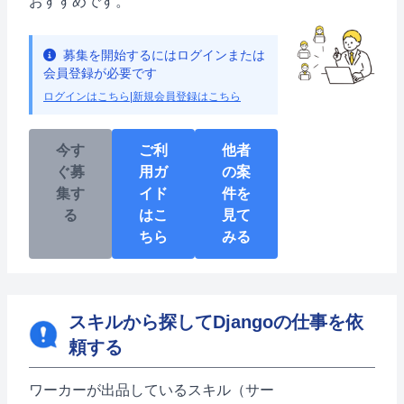
おすすめです。
募集を開始するにはログインまたは
会員登録が必要です
ログインはこちら
|
新規会員登録はこちら
今す
ご利
他者
ぐ募
用ガ
の案
集す
イド
件を
る
はこ
見て
ちら
みる
スキルから探してDjangoの仕事を依
頼する
ワーカーが出品しているスキル（サー