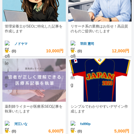
管理栄養士がSEOに特化した記事を
リサーチ系の業務はお任せ！高品質
作成します
のものご提供いたします
ノドヤマ
羽田 憲司
-
10,000円
-
12,000円
(0)
(0)
薬剤師ライターが医療系SEO記事を
シンプルでわかりやすいデザイン作
執筆いたします
成します
河江いな
fx890p
-
6,000円
-
5,000円
(0)
(0)