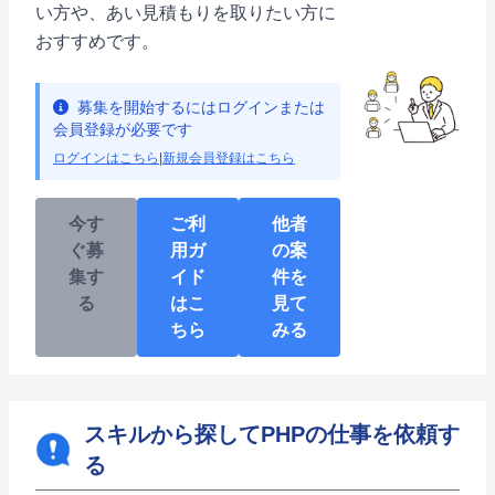
い方や、あい見積もりを取りたい方に
おすすめです。
募集を開始するにはログインまたは
会員登録が必要です
ログインはこちら
|
新規会員登録はこちら
今す
ご利
他者
ぐ募
用ガ
の案
集す
イド
件を
る
はこ
見て
ちら
みる
スキルから探してPHPの仕事を依頼す
る