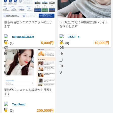
最も有名なシニアプログラムの王子
SEOだけでなくAI検索に強いサイト
ます
を構築します
tokunaga031320
LiCOP_a
-
5,000円
-
10,000円
(0)
(0)
業務Webシステムを設計から開発し
ます
TechPond
-
200,000円
(0)