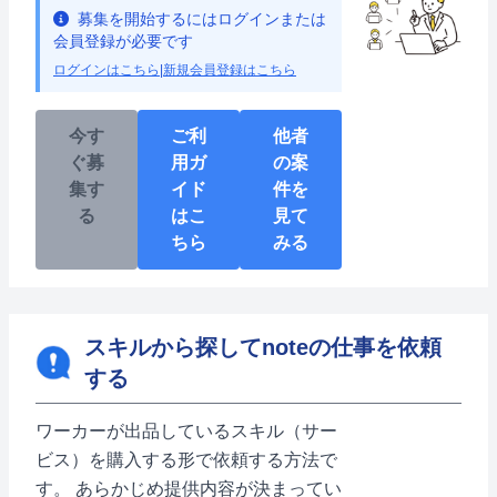
募集を開始するにはログインまたは
会員登録が必要です
ログインはこちら
|
新規会員登録はこちら
今す
ご利
他者
ぐ募
用ガ
の案
集す
イド
件を
る
はこ
見て
ちら
みる
スキルから探してnoteの仕事を依頼
する
ワーカーが出品しているスキル（サー
ビス）を購入する形で依頼する方法で
す。 あらかじめ提供内容が決まってい