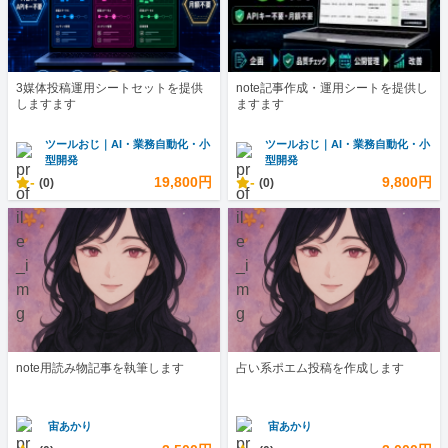
3媒体投稿運用シートセットを提供
note記事作成・運用シートを提供し
しますます
ますます
ツールおじ｜AI・業務自動化・小
ツールおじ｜AI・業務自動化・小
型開発
型開発
-
19,800円
-
9,800円
(0)
(0)
note用読み物記事を執筆します
占い系ポエム投稿を作成します
宙あかり
宙あかり