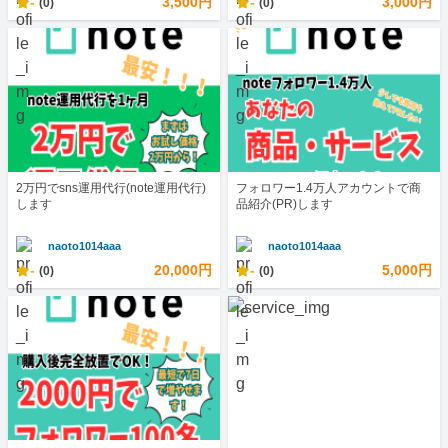
-
3,500円
-
3,000円
(0)
(0)
2万円でsns運用代行(note運用代行)
フォロワー1.4万人アカウントで商
します
品紹介(PR)します
naoto1014aaa
naoto1014aaa
-
20,000円
-
5,000円
(0)
(0)