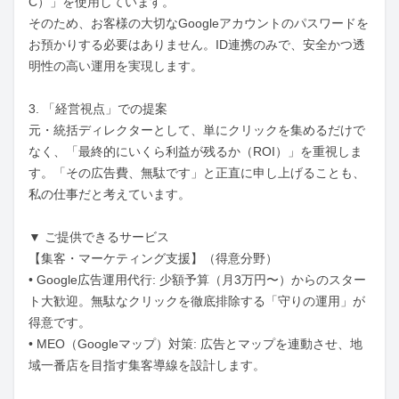
C）」を使用しています。

そのため、お客様の大切なGoogleアカウントのパスワードを
お預かりする必要はありません。ID連携のみで、安全かつ透
明性の高い運用を実現します。

3. 「経営視点」での提案

元・統括ディレクターとして、単にクリックを集めるだけで
なく、「最終的にいくら利益が残るか（ROI）」を重視しま
す。「その広告費、無駄です」と正直に申し上げることも、
私の仕事だと考えています。

▼ ご提供できるサービス

【集客・マーケティング支援】（得意分野）

• Google広告運用代行: 少額予算（月3万円〜）からのスター
ト大歓迎。無駄なクリックを徹底排除する「守りの運用」が
得意です。

• MEO（Googleマップ）対策: 広告とマップを連動させ、地
域一番店を目指す集客導線を設計します。
