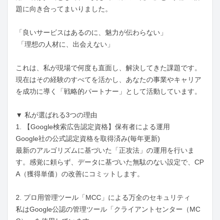
題に向き合ってまいりました。

「良いサービスはあるのに、魅力が伝わらない」

 「理想の人材に、出会えない」

これは、私が現場で何度も直面し、解決してきた課題です。 
現在はその経験のすべてを活かし、あなたの事業やキャリア
を成功に導く「戦略的パートナー」として活動しています。

▼ 私が選ばれる3つの理由

1. 【Google検索広告認定資格】保有者による運用

Google社の公式認定資格を取得済み(毎年更新)

最新のアルゴリズムに基づいた「正攻法」の運用を行いま
す。感覚に頼らず、データに基づいた無駄のない設定で、CP
A（獲得単価）の改善にコミットします。

2. プロ用管理ツール「MCC」による万全のセキュリティ

私はGoogle公認の管理ツール「クライアントセンター（MC