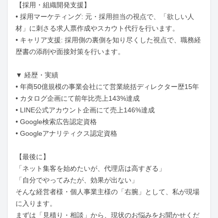
【採用・組織開発支援】

• 採用マーケティング: 元・採用担当の視点で、「欲しい人
材」に刺さる求人票作成やスカウト代行を行います。

• キャリア支援: 採用側の裏側を知り尽くした視点で、職務経
歴書の添削や面接対策を行います。

▼ 経歴・実績

• 年商50億規模の事業会社にて営業統括ディレクター歴15年

• カタログ企画にて前年比売上143%達成

• LINE公式アカウント企画にて売上146%達成

• Google検索広告認定資格

• Googleアナリティクス認定資格

【最後に】

「ネット集客を始めたいが、代理店は高すぎる」

「自分でやってみたが、効果が出ない」

そんな経営者様・個人事業主様の「右腕」として、私が現場
に入ります。

まずは「見積り・相談」から、現状のお悩みをお聞かせくだ