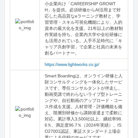
小企業向け「CAREERSHIP GROWT
H」を提供。必須研修からAI活用まで対
応した高品質なeラーニング教材と、学
習管理・スキル可視化機能により、人的
資本の最大化を支援。21年以上の教材制
作実績を持ち、企業内大学や全社研修に
も活用されている。人手不足時代に「キ
ャリア共創学習」で企業と社員の未来を
創るパートナー。
https://www.lightworks.co.jp/
Smart Boardingは、オンライン研修と人
財コンサルティングを一体化したサービ
スです。専任コンサルタントが伴走し、
動画受講で終わらないライブ型トレーニ
ングや、自社動画のアップロード・コー
ス作成を支援。人材管理・評価機能も備
え、階層別研修から講師派遣まで柔軟に
対応。累計導入3,500社以上、継続率98.
6％、満足度96.7％（2024年実績）。IS
O27001認証、東証スタンダード上場企
業による信頼のサービスです。