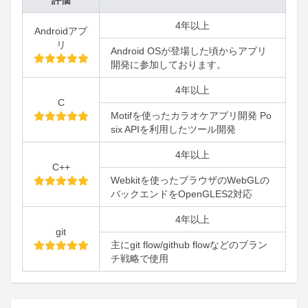
評価
4年以上
Androidアプ
リ
Android OSが登場した頃からアプリ
開発に参加しております。
4年以上
C
Motifを使ったカラオケアプリ開発 Po
six APIを利用したツール開発
4年以上
C++
Webkitを使ったブラウザのWebGLの
バックエンドをOpenGLES2対応
4年以上
git
主にgit flow/github flowなどのブラン
チ戦略で使用