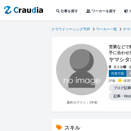
仕事を探す
ワーカーを探す
クラウドソーシングTOP
ワーカー一覧
ヤマ
営業などで
手に合わせ
ヤマシタ
東京都
作業可能
-
評価
採用
ブログ記事
記事・We
最終ログイン：1年前
スキル