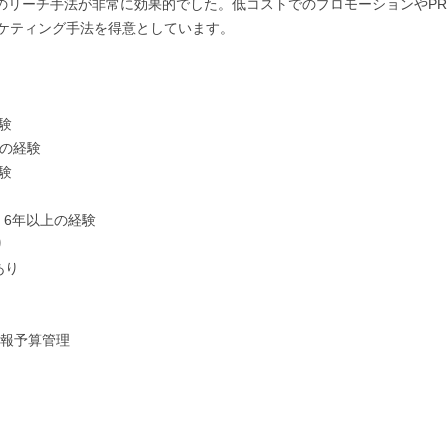
のリーチ手法が非常に効果的でした。低コストでのプロモーションやPR
ケティング手法を得意としています。



の経験



6年以上の経験



り

広報予算管理
