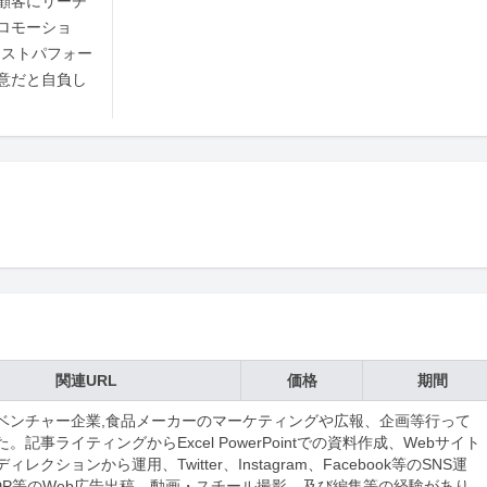
顧客にリーチ
ロモーショ
コストパフォー
意だと自負し
関連URL
価格
期間
ベンチャー企業,食品メーカーのマーケティングや広報、企画等行って
。記事ライティングからExcel PowerPointでの資料作成、Webサイト
ィレクションから運用、Twitter、Instagram、Facebook等のSNS運
DP等のWeb広告出稿、動画・スチール撮影、及び編集等の経験があり