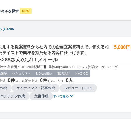
スキルを探す
NEW
シタ3286
利用する提案資料から社内での企画立案資料まで、伝える相
5,000
たテイストで興味を持たせる内容に仕上げます。
3286さんのプロフィール
週の作業時間：10 ~ 20時間以下
男性
40代後半
フリーランス
営業/マーケティング
未確認
セキュリティ
NDA未締結
電話認証
INVOICE
0件
0件
0人
実績
スキル販売実績
お気に入り
作成
ライティング・記事作成
レビュー・口コミ
bコンテンツ作成
文書作成
すべて見る