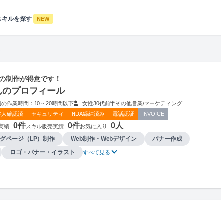
スキルを探す
NEW
K
Pの制作が得意です！
さんのプロフィール
週の作業時間：10 ~ 20時間以下
女性
30代前半
その他
営業/マーケティング
本人確認済
セキュリティ
NDA締結済み
電話認証
INVOICE
0件
0件
0人
実績
スキル販売実績
お気に入り
グページ（LP）制作
Web制作・Webデザイン
バナー作成
ロゴ・バナー・イラスト
すべて見る