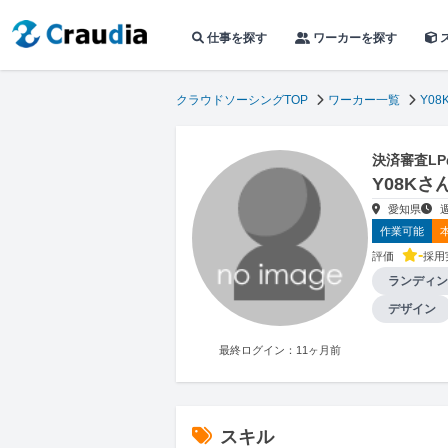
仕事を探す
ワーカーを探す
クラウドソーシングTOP
ワーカー一覧
Y08
決済審査L
Y08K
愛知県
作業可能
-
評価
採用
ランディン
デザイン
最終ログイン：11ヶ月前
スキル