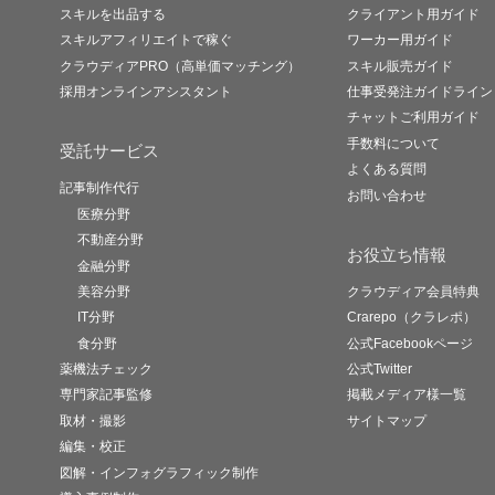
スキルを出品する
クライアント用ガイド
スキルアフィリエイトで稼ぐ
ワーカー用ガイド
クラウディアPRO（高単価マッチング）
スキル販売ガイド
採用オンラインアシスタント
仕事受発注ガイドライン
チャットご利用ガイド
手数料について
受託サービス
よくある質問
記事制作代行
お問い合わせ
医療分野
不動産分野
お役立ち情報
金融分野
美容分野
クラウディア会員特典
IT分野
Crarepo（クラレポ）
食分野
公式Facebookページ
薬機法チェック
公式Twitter
専門家記事監修
掲載メディア様一覧
取材・撮影
サイトマップ
編集・校正
図解・インフォグラフィック制作