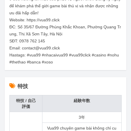
để khám phá thế giới game bài thú vị và nhận được những 
ưu đãi hấp dẫn!

Website: https://vua99.click 

ĐC: Số 35/67 Đường Phùng Khắc Khoan, Phường Quang Tr
ung, Thị Xã Sơn Tây, Hà Nội

SĐT: 0978 762 145

Email: contact@vua99.click

Hastags: #vua99 #nhacaivua99 #vua99click #casino #nohu 
#thethao #banca #xoso
特技
特技 / 自己
経験年数
評価
3年
Vua99 chuyên game bài không chỉ cu