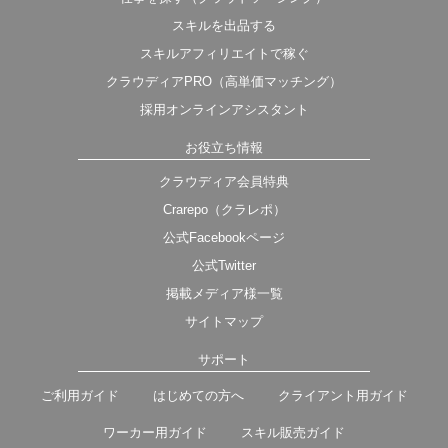
スキルを出品する
スキルアフィリエイトで稼ぐ
クラウディアPRO（高単価マッチング）
採用オンラインアシスタント
お役立ち情報
クラウディア会員特典
Crarepo（クラレポ）
公式Facebookページ
公式Twitter
掲載メディア様一覧
サイトマップ
サポート
ご利用ガイド
はじめての方へ
クライアント用ガイド
ワーカー用ガイド
スキル販売ガイド