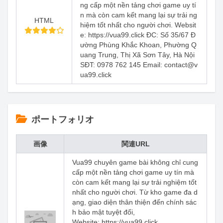
ng cấp một nền tảng chơi game uy tí
n mà còn cam kết mang lại sự trải ng
HTML
hiệm tốt nhất cho người chơi. Websit
e: https://vua99.click ĐC: Số 35/67 Đ
ường Phùng Khắc Khoan, Phường Q
uang Trung, Thị Xã Sơn Tây, Hà Nội
SĐT: 0978 762 145 Email: contact@v
ua99.click
ポートフォリオ
画像
関連URL
Vua99 chuyên game bài không chỉ cung 
cấp một nền tảng chơi game uy tín mà 
còn cam kết mang lại sự trải nghiệm tốt 
nhất cho người chơi. Từ kho game đa d
ạng, giao diện thân thiện đến chính sác
h bảo mật tuyệt đối, 

Website: https://vua99.click 
