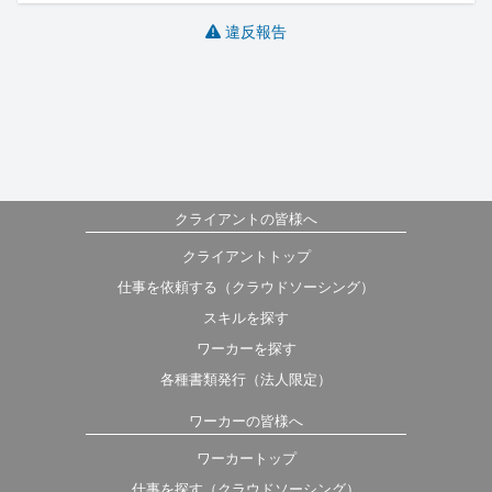
違反報告
クライアントの皆様へ
クライアントトップ
仕事を依頼する（クラウドソーシング）
スキルを探す
ワーカーを探す
各種書類発行（法人限定）
ワーカーの皆様へ
ワーカートップ
仕事を探す（クラウドソーシング）