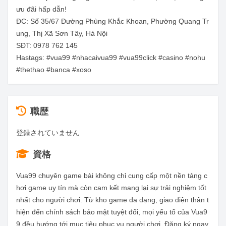
ưu đãi hấp dẫn!

ĐC: Số 35/67 Đường Phùng Khắc Khoan, Phường Quang Tr
ung, Thị Xã Sơn Tây, Hà Nội

SĐT: 0978 762 145

Hastags: #vua99 #nhacaivua99 #vua99click #casino #nohu 
#thethao #banca #xoso
職歴
登録されていません
資格
Vua99 chuyên game bài không chỉ cung cấp một nền tảng c
hơi game uy tín mà còn cam kết mang lại sự trải nghiệm tốt 
nhất cho người chơi. Từ kho game đa dạng, giao diện thân t
hiện đến chính sách bảo mật tuyệt đối, mọi yếu tố của Vua9
9 đều hướng tới mục tiêu phục vụ người chơi. Đăng ký ngay 