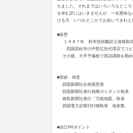
ちました。それまではいろいろなところ
を休む訳にはいきませんが、一生懸命な
ける方、いつかどこかでお会いできれと思
■経歴

 　 １９８７年　科学技術翻訳士資格取得

 　　四国高松市の中堅広告代理店でコピーライターとして、１５年従事。

 　その後、大手予備校で英語講師を勤め、現在フリーランスのライターをしております。

■実績・得意

 　四国新聞社企画賞受賞

 　四国新聞社発行就職ガイダンス執筆

 　徳島新聞社発行「万能地図」執筆

 　四国電力定期刊行物執筆　他多数。

■自己PRポイント
