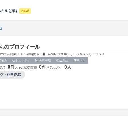
スキルを探す
NEW
坊
んのプロフィール
週の作業時間：30 ~ 40時間以下
男性
60代後半
フリーランス
フリーランス
未確認
セキュリティ
NDA未締結
電話認証
INVOICE
0件
0件
0人
実績
スキル販売実績
お気に入り
グ・記事作成