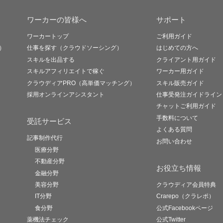
ワーカーの皆様へ
サポート
ワーカートップ
ご利用ガイド
）
仕事を探す（クラウドソーシング）
はじめての方へ
スキルを出品する
クライアント用ガイド
スキルアフィリエイトで稼ぐ
ワーカー用ガイド
クラウディアPRO（高単価マッチング）
スキル販売ガイド
採用オンラインアシスタント
仕事受発注ガイドライン
チャットご利用ガイド
手数料について
受託サービス
よくある質問
記事制作代行
お問い合わせ
医療分野
不動産分野
お役立ち情報
金融分野
美容分野
クラウディア会員特典
IT分野
Crarepo（クラレポ）
食分野
公式Facebookページ
薬機法チェック
公式Twitter