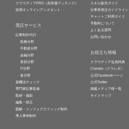
クラウディアPRO（高単価マッチング）
スキル販売ガイド
採用オンラインアシスタント
仕事受発注ガイドライン
チャットご利用ガイド
手数料について
受託サービス
よくある質問
記事制作代行
お問い合わせ
医療分野
不動産分野
お役立ち情報
金融分野
美容分野
クラウディア会員特典
IT分野
Crarepo（クラレポ）
食分野
公式Facebookページ
薬機法チェック
公式Twitter
専門家記事監修
掲載メディア様一覧
取材・撮影
サイトマップ
編集・校正
図解・インフォグラフィック制作
導入事例制作