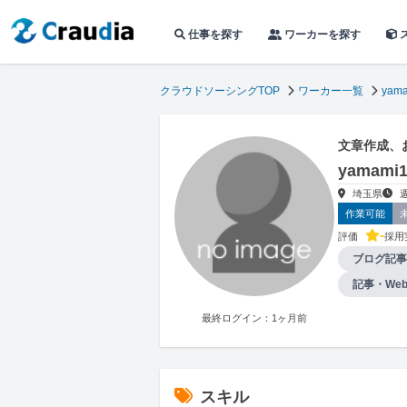
仕事を探す
ワーカーを探す
クラウドソーシングTOP
ワーカー一覧
yam
文章作成、
yamam
埼玉県
作業可能
-
評価
採用
ブログ記事
記事・We
最終ログイン：1ヶ月前
スキル