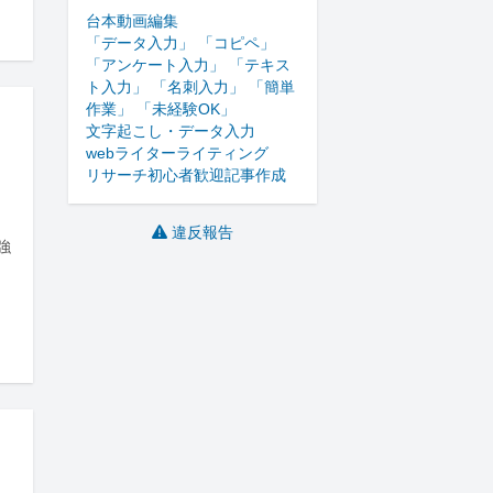
台本
動画編集
「データ入力」 「コピペ」
「アンケート入力」 「テキス
ト入力」 「名刺入力」 「簡単
作業」 「未経験OK」
文字起こし・データ入力
webライター
ライティング
リサーチ
初心者歓迎
記事作成
違反報告
強