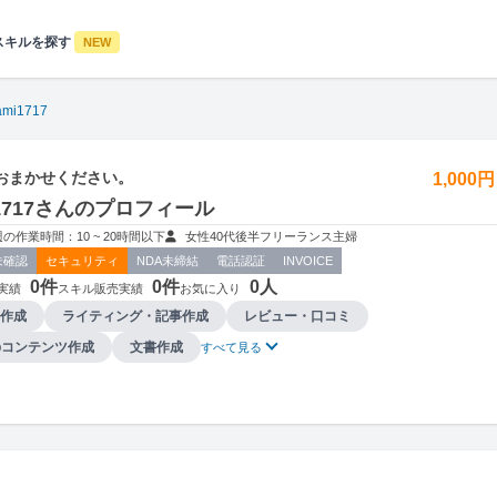
スキルを探す
NEW
ami1717
おまかせください。
1,000
i1717さんのプロフィール
週の作業時間：10 ~ 20時間以下
女性
40代後半
フリーランス
主婦
未確認
セキュリティ
NDA未締結
電話認証
INVOICE
0件
0件
0人
実績
スキル販売実績
お気に入り
作成
ライティング・記事作成
レビュー・口コミ
bコンテンツ作成
文書作成
すべて見る