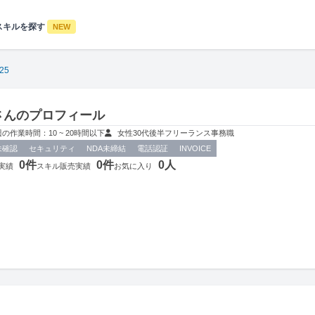
スキルを探す
NEW
_25
25さんのプロフィール
週の作業時間：10 ~ 20時間以下
女性
30代後半
フリーランス
事務職
未確認
セキュリティ
NDA未締結
電話認証
INVOICE
0件
0件
0人
実績
スキル販売実績
お気に入り