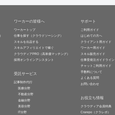
ワーカーの皆様へ
サポート
ワーカートップ
ご利用ガイド
）
仕事を探す（クラウドソーシング）
はじめての方へ
スキルを出品する
クライアント用ガイド
スキルアフィリエイトで稼ぐ
ワーカー用ガイド
クラウディアPRO（高単価マッチング）
スキル販売ガイド
採用オンラインアシスタント
仕事受発注ガイドライン
チャットご利用ガイド
手数料について
受託サービス
よくある質問
記事制作代行
お問い合わせ
医療分野
不動産分野
お役立ち情報
金融分野
美容分野
クラウディア会員特典
IT分野
Crarepo（クラレポ）