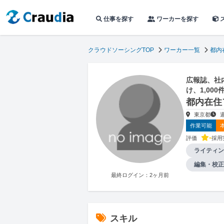
仕事を探す
ワーカーを探す
クラウドソーシングTOP
ワーカー一覧
都内
広報誌、社
け、1,00
都内在住
東京都
作業可能
-
評価
採用
ライティン
編集・校正
最終ログイン：2ヶ月前
スキル