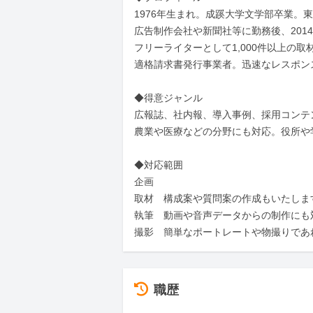
1976年生まれ。成蹊大学文学部卒業。東
広告制作会社や新聞社等に勤務後、2014
フリーライターとして1,000件以上の取
適格請求書発行事業者。迅速なレスポン
◆得意ジャンル

広報誌、社内報、導入事例、採用コンテ
農業や医療などの分野にも対応。役所や
◆対応範囲

企画

取材　構成案や質問案の作成もいたします
執筆　動画や音声データからの制作にも対
撮影　簡単なポートレートや物撮りであ
職歴