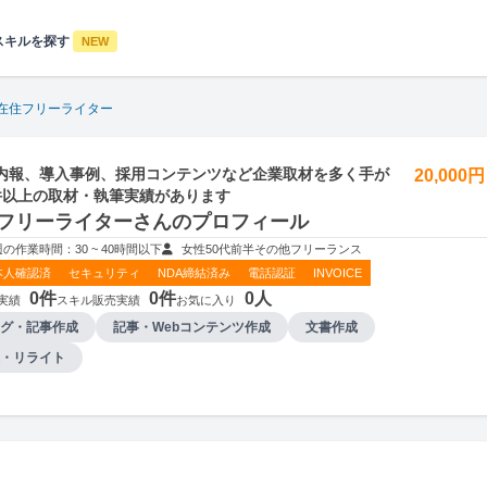
スキルを探す
NEW
在住フリーライター
内報、導入事例、採用コンテンツなど企業取材を多く手が
20,000
0件以上の取材・執筆実績があります
フリーライターさんのプロフィール
週の作業時間：30 ~ 40時間以下
女性
50代前半
その他
フリーランス
本人確認済
セキュリティ
NDA締結済み
電話認証
INVOICE
0件
0件
0人
実績
スキル販売実績
お気に入り
グ・記事作成
記事・Webコンテンツ作成
文書作成
・リライト