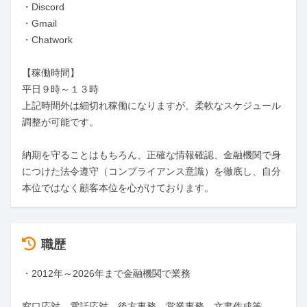
・Discord

・Gmail

・Chatwork

【稼働時間】

平日９時～１３時

上記時間外は細切れ稼働になりますが、柔軟なスケジュール
調整が可能です。

納期を守ることはもちろん、正確な情報確認、金融機関で身
につけた法令遵守（コンプライアンス意識）を徹底し、自分
本位ではなく顧客本位を心がけております。
職歴
・2012年～2026年まで金融機関で業務

窓口応対、電話応対、後方事務、営業事務、文書作成等
