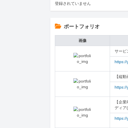
登録されていません
ポートフォリオ
画像
サービ
https:
【縦動
https:/
【企業
ディア(
https: