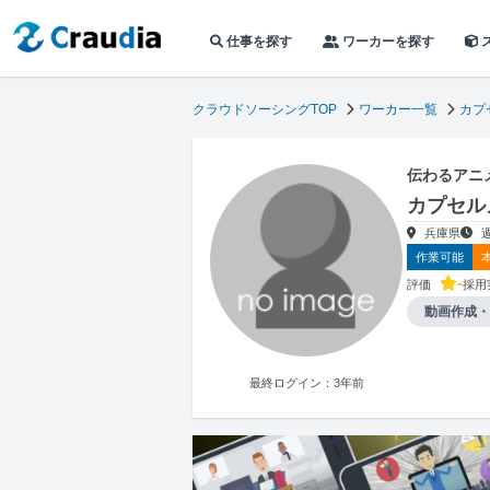
仕事を探す
ワーカーを探す
クラウドソーシングTOP
ワーカー一覧
カプ
伝わるアニ
カプセル
兵庫県
作業可能
-
評価
採用
動画作成・
最終ログイン：3年前