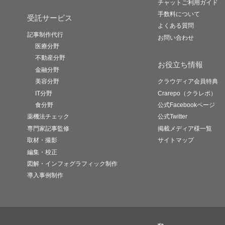
チャットご利用ガイド
手数料について
受託サービス
よくある質問
記事制作代行
お問い合わせ
医療分野
不動産分野
お役立ち情報
金融分野
美容分野
クラウディア会員特典
IT分野
Crarepo（クラレポ）
食分野
公式Facebookページ
薬機法チェック
公式Twitter
専門家記事監修
掲載メディア様一覧
取材・撮影
サイトマップ
編集・校正
図解・インフォグラフィック制作
導入事例制作