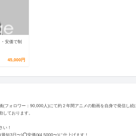
日・安価で制
45,000円
け橋(フォロワー：90,000人)にて約２年間アニメの動画を自身で発信し続
動しております。

い！

短3日〜)⭕️安価(¥4,5000〜)に仕上げます！
