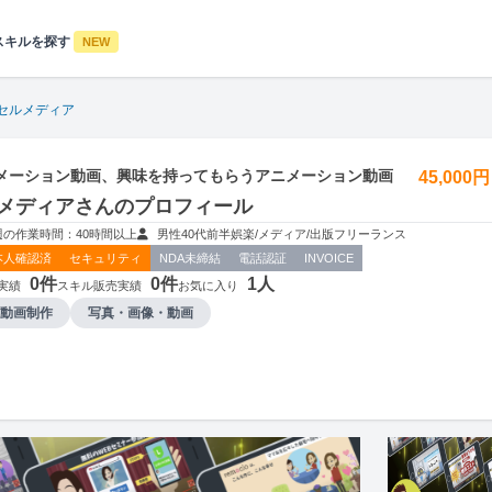
スキルを探す
NEW
セルメディア
メーション動画、興味を持ってもらうアニメーション動画
45,000
メディアさんのプロフィール
週の作業時間：40時間以上
男性
40代前半
娯楽/メディア/出版
フリーランス
本人確認済
セキュリティ
NDA未締結
電話認証
INVOICE
0件
0件
1人
実績
スキル販売実績
お気に入り
動画制作
写真・画像・動画